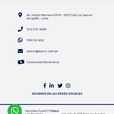
Av. Tomás Marsano 2019 – 2027 Urb. Los Sauces
Surquillo – Lima
(51) 272-1004
996 312 432
ayarys@ayarys.com.pe
Facturación Electronica
SÍGUENOS EN LAS REDES SOCIALES
Necesitas Ayuda?
Chatea
© Copyright A&A Representaciones y Servicios S.R.L.© 2018 Todos los derechos