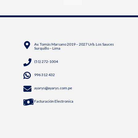
Av. Tomás Marsano 2019 – 2027 Urb. Los Sauces
Surquillo – Lima
(51) 272-1004
996 312 432
ayarys@ayarys.com.pe
Facturación Electronica