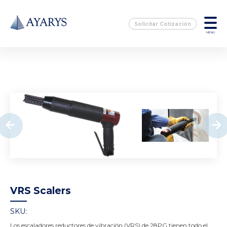
Solicitar Cotización
MENÚ
VRS Scalers
SKU:
Los escaladores reductores de vibración (VRS) de 28PG tienen todo el