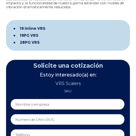
impacto y la funcionalidad de nuestra gama estándar con niveles de
vibración dramáticamente reducidos.
19 Inline VRS
19PG VRS
28PG VRS
Solicite una cotización
Estoy interesado(a) en:
VRS Scalers
SKU: