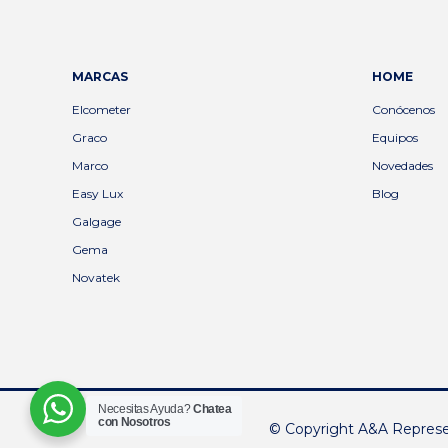
MARCAS
HOME
Elcometer
Conócenos
Graco
Equipos
Marco
Novedades
Easy Lux
Blog
Galgage
Gema
Novatek
Necesitas Ayuda?
Chatea
con Nosotros
© Copyright A&A Represen