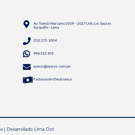
Av. Tomás Marsano 2019 – 2027 Urb. Los Sauces
Surquillo – Lima
(51) 272-1004
996 312 432
ayarys@ayarys.com.pe
Facturación Electronica
os
|
Desarrollado Lima Dot