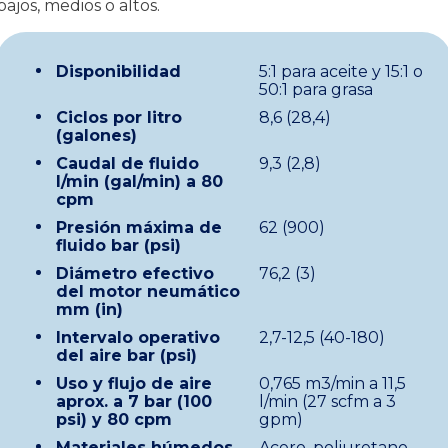
bajos, medios o altos.
Disponibilidad
5:1 para aceite y 15:1 o
50:1 para grasa
Ciclos por litro
8,6 (28,4)
(galones)
Caudal de fluido
9,3 (2,8)
l/min (gal/min) a 80
cpm
Presión máxima de
62 (900)
fluido bar (psi)
Diámetro efectivo
76,2 (3)
del motor neumático
mm (in)
Intervalo operativo
2,7-12,5 (40-180)
del aire bar (psi)
Uso y flujo de aire
0,765 m3/min a 11,5
aprox. a 7 bar (100
l/min (27 scfm a 3
psi) y 80 cpm
gpm)
Materiales húmedos
Acero, poliuretano,