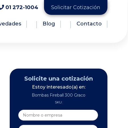
01 272-1004
Solicitar Cotización
vedades
Blog
Contacto
Solicite una cotización
Estoy interesado(a) en:
Bombas Fireball 300 Graco
SKU: